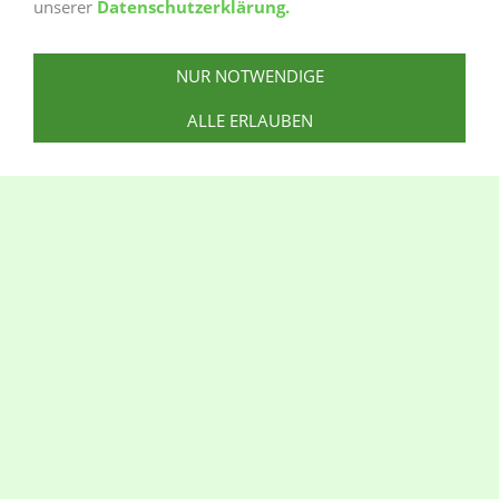
unserer
Datenschutzerklärung.
2023 - Juni - Juli
2023 - April - Mai
NUR NOTWENDIGE
2023 - Februar - März
ALLE ERLAUBEN
2023 - Dezember 22 - januar 23
2022 - Oktober - November
2022 - August - September
2022 Juni - Juli
2022 April - Mai
2022 - Februar - März
Kontakt
Impressum
Anfahrt
Datenschutzerklärung
Cookies